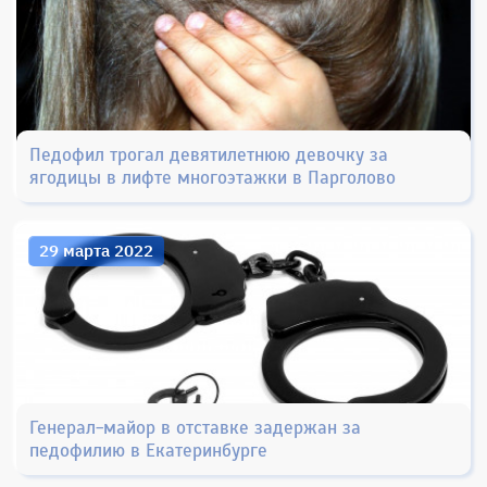
Педофил трогал девятилетнюю девочку за
ягодицы в лифте многоэтажки в Парголово
29 марта 2022
Генерал-майор в отставке задержан за
педофилию в Екатеринбурге