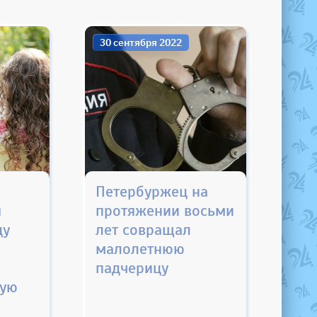
30 сентября 2022
Петербуржец на
я
протяжении восьми
цу
лет совращал
малолетнюю
падчерицу
кую