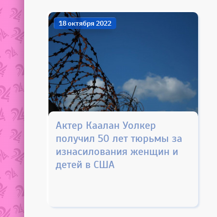
18 октября 2022
Актер Каалан Уолкер
получил 50 лет тюрьмы за
изнасилования женщин и
детей в США