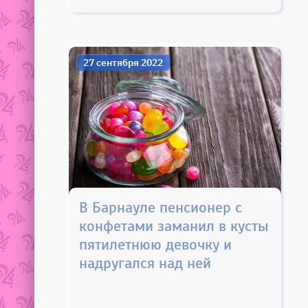
27 сентября 2022
В Барнауле пенсионер с
конфетами заманил в кусты
пятилетнюю девочку и
надругался над ней