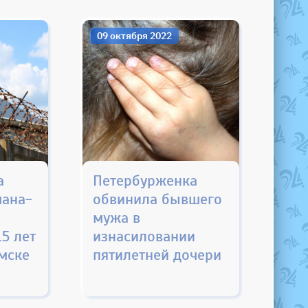
09 октября 2022
а
Петербурженка
мана-
обвинила бывшего
мужа в
15 лет
изнасиловании
мске
пятилетней дочери