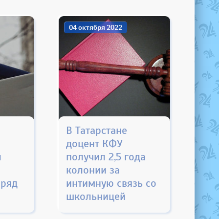
04 октября 2022
В Татарстане
я
доцент КФУ
л
получил 2,5 года
колонии за
аряд
интимную связь со
школьницей