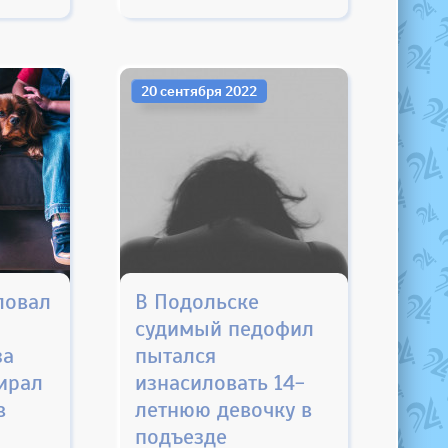
20 сентября 2022
ловал
В Подольске
судимый педофил
за
пытался
ирал
изнасиловать 14-
в
летнюю девочку в
подъезде