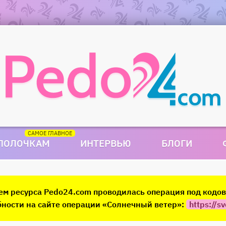
 ПОЛОЧКАМ
ИНТЕРВЬЮ
БЛОГИ
ием ресурса Pedo24.com проводилась операция под код
ности на сайте операции «Солнечный ветер»:
https://sv