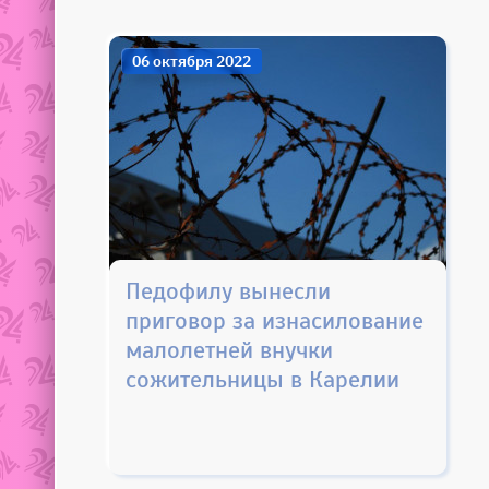
06 октября 2022
Педофилу вынесли
приговор за изнасилование
малолетней внучки
сожительницы в Карелии