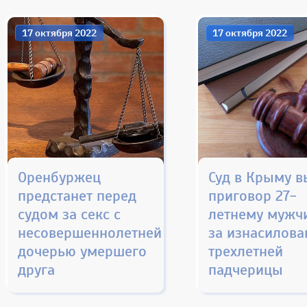
17 октября 2022
17 октября 2022
Оренбуржец
Суд в Крыму в
предстанет перед
приговор 27-
судом за секс с
летнему мужч
несовершеннолетней
за изнасилова
дочерью умершего
трехлетней
друга
падчерицы