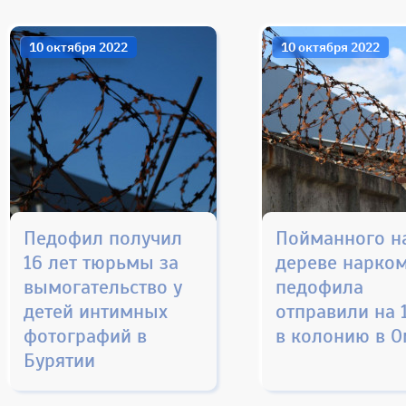
10 октября 2022
10 октября 2022
Педофил получил
Пойманного н
16 лет тюрьмы за
дереве нарко
вымогательство у
педофила
детей интимных
отправили на 
фотографий в
в колонию в О
Бурятии