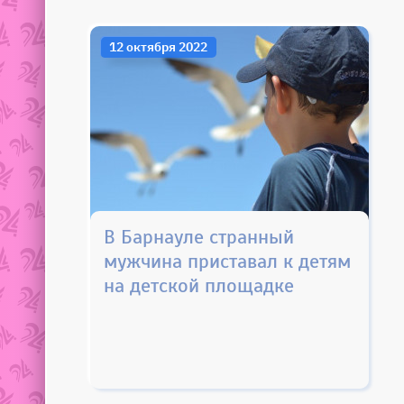
12 октября 2022
В Барнауле странный
мужчина приставал к детям
на детской площадке