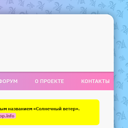
ФОРУМ
О ПРОЕКТЕ
КОНТАКТЫ
овым названием «Солнечный ветер».
op.info