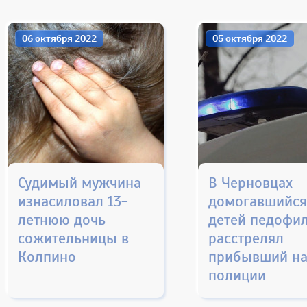
06 октября 2022
05 октября 2022
Судимый мужчина
В Черновцах
изнасиловал 13-
домогавшийс
летнюю дочь
детей педофи
сожительницы в
расстрелял
Колпино
прибывший н
полиции