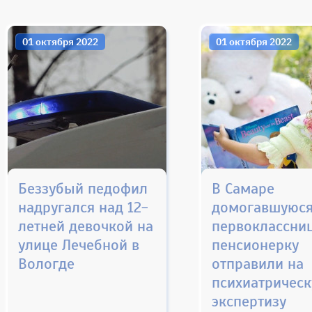
01 октября 2022
01 октября 2022
Беззубый педофил
В Самаре
надругался над 12-
домогавшуюс
летней девочкой на
первоклассни
улице Лечебной в
пенсионерку
Вологде
отправили на
психиатричес
экспертизу