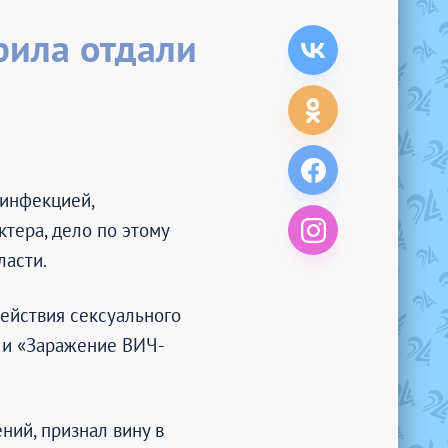
фила отдали
-инфекцией,
тера, дело по этому
ласти.
ействия сексуального
» и «Заражение ВИЧ-
ий, признал вину в