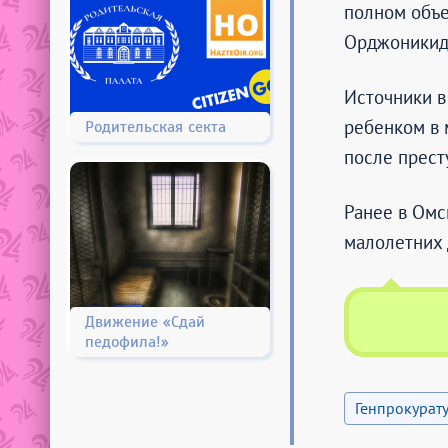
полном объе
Орджоникидз
Источники в
ребенком в 
Родительская секта
после прест
Ранее в Омс
малолетних 
Движение «Сдай
педофила!»
Генпрокурат