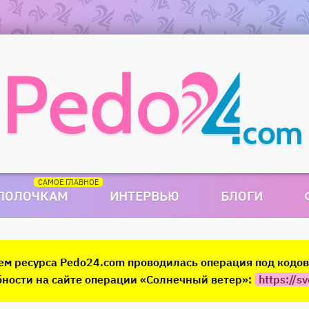
 ПОЛОЧКАМ
ИНТЕРВЬЮ
БЛОГИ
ием ресурса Pedo24.com проводилась операция под код
ности на сайте операции «Солнечный ветер»:
https://sv