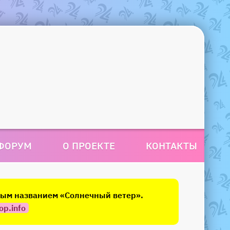
ФОРУМ
О ПРОЕКТЕ
КОНТАКТЫ
овым названием «Солнечный ветер».
op.info