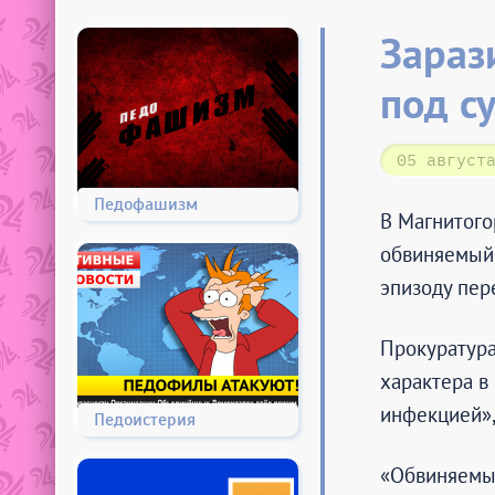
Зараз
под с
05 август
Педофашизм
В Магнитого
обвиняемый 
эпизоду пер
Прокуратура
характера в
инфекцией»,
Педоистерия
«Обвиняемый