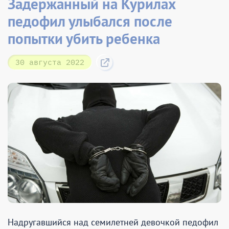
Задержанный на Курилах
педофил улыбался после
попытки убить ребенка
30 августа 2022
Надругавшийся над семилетней девочкой педофил